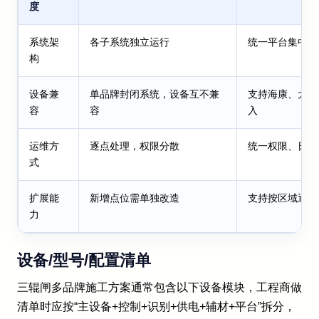
度
系统架
各子系统独立运行
统一平台集中管
构
设备兼
单品牌封闭系统，设备互不兼
支持海康、大华
容
容
入
运维方
逐点处理，权限分散
统一权限、日志
式
扩展能
新增点位需单独改造
支持按区域逐步
力
设备/型号/配置清单
三辊闸多品牌施工方案通常包含以下设备模块，工程商做
清单时应按“主设备+控制+识别+供电+辅材+平台”拆分，