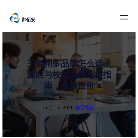
跳
至
御佰安
内
容
三辊闸多品牌怎么选：
园区与校园场景选型指
南，兼顾报价
·
6 月 14, 2026
·
选型指南