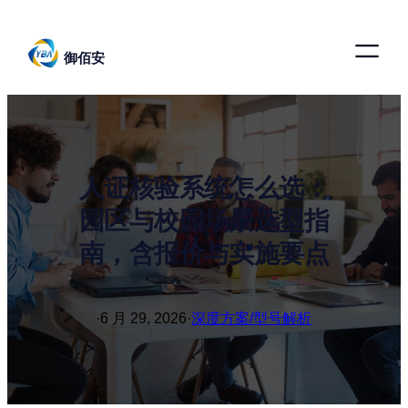
跳
至
御佰安
内
容
人证核验系统怎么选：
园区与校园场景选型指
南，含报价与实施要点
·
6 月 29, 2026
·
深度方案/型号解析