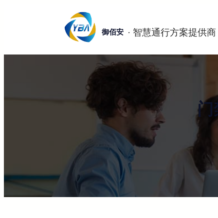
跳
至
御佰安
内
容
门