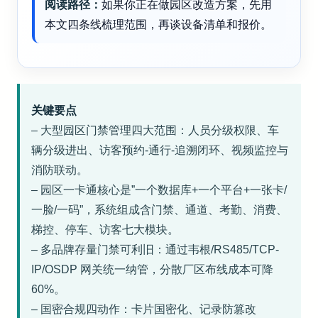
阅读路径：
如果你正在做园区改造方案，先用
本文四条线梳理范围，再谈设备清单和报价。
关键要点
– 大型园区门禁管理四大范围：人员分级权限、车
辆分级进出、访客预约-通行-追溯闭环、视频监控与
消防联动。
– 园区一卡通核心是”一个数据库+一个平台+一张卡/
一脸/一码”，系统组成含门禁、通道、考勤、消费、
梯控、停车、访客七大模块。
– 多品牌存量门禁可利旧：通过韦根/RS485/TCP-
IP/OSDP 网关统一纳管，分散厂区布线成本可降
60%。
– 国密合规四动作：卡片国密化、记录防篡改