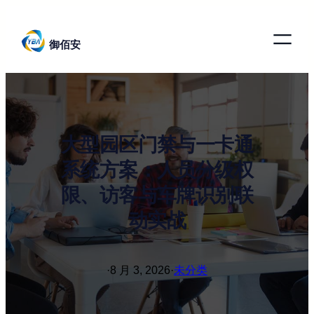
跳
至
御佰安
内
容
大型园区门禁与一卡通
系统方案：人员分级权
限、访客与车牌识别联
动实战
·
8 月 3, 2026
·
未分类