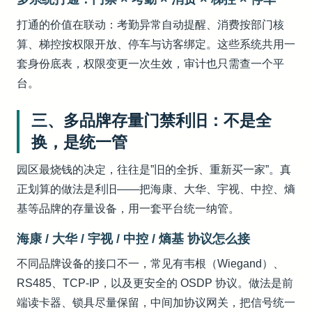
打通的价值在联动：考勤异常自动提醒、消费按部门核
算、梯控按权限开放、停车与访客绑定。这些系统共用一
套身份底表，权限变更一次生效，审计也只需查一个平
台。
三、多品牌存量门禁利旧：不是全
换，是统一管
园区最烧钱的决定，往往是”旧的全拆、重新买一家”。真
正划算的做法是利旧——把海康、大华、宇视、中控、熵
基等品牌的存量设备，用一套平台统一纳管。
海康 / 大华 / 宇视 / 中控 / 熵基 协议怎么接
不同品牌设备的接口不一，常见有韦根（Wiegand）、
RS485、TCP-IP，以及更安全的 OSDP 协议。做法是前
端读卡器、锁具尽量保留，中间加协议网关，把信号统一