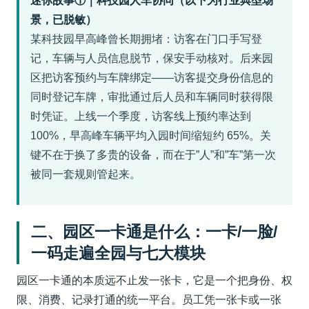
迷你故事①｜科技园人车协同（以下为行业典型场
景，已脱敏）
某科技园早高峰曾长期拥堵：访客在门口手写登
记，车辆与人员信息脱节，保安手动核对。后来园
区把访客预约与车牌绑定——访客提交身份信息的
同时登记车牌，审批通过后人员和车辆同时获得限
时凭证。上线一个季度，访客线上预约率达到
100%，早高峰车辆平均入园时间缩短约 65%。关
键不在于换了多贵的设备，而在于”人”和”车”第一次
被同一套规则管起来。
二、园区一卡通是什么：一卡/一脸/
一码走遍全园与七大模块
园区一卡通的本质远不止发一张卡，它是一个把身份、权
限、消费、记录打通的统一平台。员工凭一张卡或一张