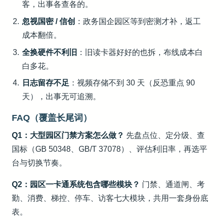
客，出事各查各的。
忽视国密 / 信创
：政务国企园区等到密测才补，返工
成本翻倍。
全换硬件不利旧
：旧读卡器好好的也拆，布线成本白
白多花。
日志留存不足
：视频存储不到 30 天（反恐重点 90
天），出事无可追溯。
FAQ（覆盖长尾词）
Q1：大型园区门禁方案怎么做？
先盘点位、定分级、查
国标（GB 50348、GB/T 37078）、评估利旧率，再选平
台与切换节奏。
Q2：园区一卡通系统包含哪些模块？
门禁、通道闸、考
勤、消费、梯控、停车、访客七大模块，共用一套身份底
表。