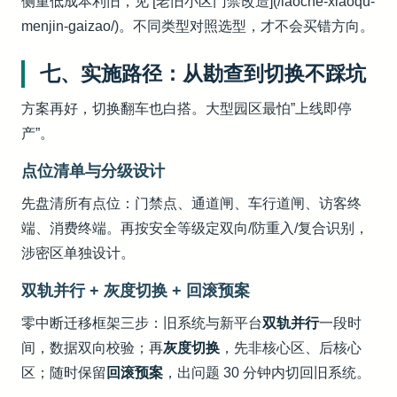
侧重低成本利旧，见 [老旧小区门禁改造](/laoche-xiaoqu-
menjin-gaizao/)。不同类型对照选型，才不会买错方向。
七、实施路径：从勘查到切换不踩坑
方案再好，切换翻车也白搭。大型园区最怕”上线即停
产”。
点位清单与分级设计
先盘清所有点位：门禁点、通道闸、车行道闸、访客终
端、消费终端。再按安全等级定双向/防重入/复合识别，
涉密区单独设计。
双轨并行 + 灰度切换 + 回滚预案
零中断迁移框架三步：旧系统与新平台
双轨并行
一段时
间，数据双向校验；再
灰度切换
，先非核心区、后核心
区；随时保留
回滚预案
，出问题 30 分钟内切回旧系统。