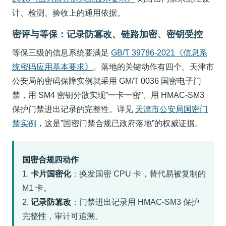
计、检测、验收上的通用依据。
密评与等保：记录防篡改、链路加密、密钥受控
等保三级的信息系统要满足
GB/T 39786-2021《信息系
统密码应用基本要求》
。落地的关键动作有四个。天津市
公安局的密码保障实例就采用 GM/T 0036 国密电子门
禁，用 SM4 密钥分散实现”一卡一密”、用 HMAC-SM3
保护门禁进出记录的完整性。详见
天津市公安局国密门
禁实例
，这是”国密门禁合规已政府落地”的权威证据。
国密合规四动作
1.
卡片国密化
：换发国密 CPU 卡，替代易被复制的
M1 卡。
2.
记录防篡改
：门禁进出记录用 HMAC-SM3 保护
完整性，审计可追溯。