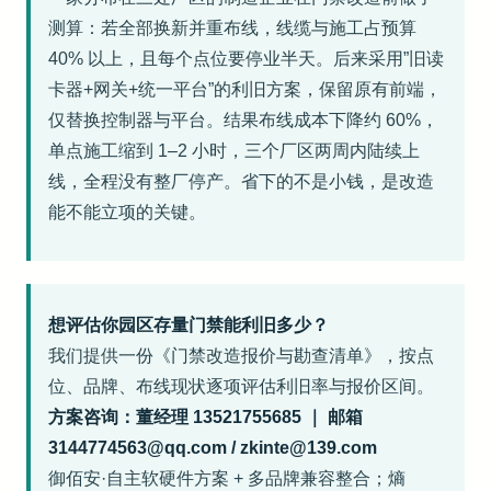
测算：若全部换新并重布线，线缆与施工占预算
40% 以上，且每个点位要停业半天。后来采用”旧读
卡器+网关+统一平台”的利旧方案，保留原有前端，
仅替换控制器与平台。结果布线成本下降约 60%，
单点施工缩到 1–2 小时，三个厂区两周内陆续上
线，全程没有整厂停产。省下的不是小钱，是改造
能不能立项的关键。
想评估你园区存量门禁能利旧多少？
我们提供一份《门禁改造报价与勘查清单》，按点
位、品牌、布线现状逐项评估利旧率与报价区间。
方案咨询：董经理 13521755685 ｜ 邮箱
3144774563@qq.com / zkinte@139.com
御佰安·自主软硬件方案 + 多品牌兼容整合；熵