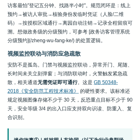
访客最怕”登记五分钟、找路半小时”。规范闭环是：线上
预约→被访人审批→核验身份发临时凭证（人脸/二维
码）→按授权区域通行→离园自动注销→记录全程留痕可
溯。想做政务级的分级预约，可参考 [政务访客管理系统
分级预约](/zheng-wu-fang-ke/) 的处置逻辑。
视频监控联动与消防应急疏散
安防不是孤岛。门禁与视频监控联动，异常开门、尾随、
长时间未关立刻弹窗；与消防联动时，火警触发紧急疏
散，相关通道
无需凭证即可通行
。这是
GB 50348-
2018《安全防范工程技术标准》
的硬性要求。该标准还
规定视频图像存储不少于 30 天，反恐重点目标不少于 90
天，安全等级 3/4 的出入口应支持双向识读、防重入、复
合识别。