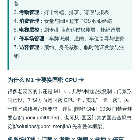
备
3.
考勤管理
：打卡终端、排班、请假与报表
4.
消费管理
：食堂与园区超市 POS 收银终端
5.
电梯层控
：刷卡/刷脸直达授权楼层，杜绝跨层
6.
停车场管理
：车牌识别、道闸、车位引导与缴费
7.
访客管理
：预约、身份核验、临时凭证发放与注
销
为什么 M1 卡要换国密 CPU 卡
很多老园区的卡还是 M1 卡，几秒钟就能被复制，门禁形
同虚设。升级方向是国密 CPU 卡，实现”一卡一密”。关
于技术路线与密钥要求，详见 [国密 GM/T 0036 门禁合规
要点](/guomi-gmt0036/)，也可从 [园区门禁的国密合规总
览](/solutions/guomi-menjin/) 先看整体框架。
多系统打通：门禁 × 考勤 × 消费 × 梯控 × 停车