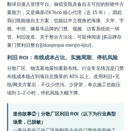
翻译后接入管理平台。御佰安既具备自主可控的软硬件方
案能力，又是熵基/ZKTeco 核心代理（近 15 年）。因此
我们既能做自主方案，也能以中立视角把海康、大华、宇
视、中控、熵基等品牌的门禁、视频、访客系统统一纳
管、利旧改造。关于整合方法论，可延伸阅读 [多品牌存
量门禁利旧整合](/duopinpai-menjin-lijiu/)。
利旧 ROI：布线成本占比、实施周期、停机风险
分散厂区、物流基地最怕重新布线。行业常见情况是门禁
布线成本能占到项目总预算的 40% 以上。改用利旧+无
线/网关方案后，不仅少挖沟、少穿管，单点施工也能压
缩到 1–2 小时，停机风险大幅下降。
迷你故事②｜分散厂区利旧 ROI（以下为行业典型
场景，已脱敏）
一家分布在三处厂区的制造企业在门禁改造前做了