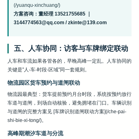
(/yuanqu-xinchuang/)
方案咨询：董经理 13521755685 ｜
3144774563@qq.com / zkinte@139.com
五、人车协同：访客与车牌绑定联动
人车和车流如果各管各的，早晚高峰一定乱。人车协同的
关键是”人-车-时段-区域”同一套规则。
物流园区货车预约与道闸联动
物流园最典型：货车提前预约月台时段，系统按预约放行
车道与道闸，到场自动核验，避免拥堵在门口。车辆识别
与道闸的完整方案见 [车牌识别道闸联动方案](/che-pai-
shi-bie-xi-tong/)。
高峰期潮汐车道与分流