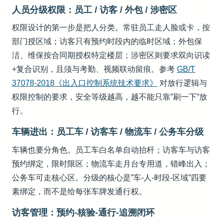
人员分级权限：员工 / 访客 / 外包 / 涉密区
权限设计的第一步是把人分类。常驻员工走人脸或卡，按
部门授区域；访客只有预约时段内的临时区域；外包保
洁、维保按合同期授权特定楼层；涉密区则要求双向识读
+复合识别，且须与考勤、视频联动留痕。参考
GB/T
37078-2018《出入口控制系统技术要求》
对放行逻辑与
权限控制的要求，安全等级越高，越不能只靠”刷一下”放
行。
车辆进出：员工车 / 访客车 / 物流车 / 公务车分级
车辆也要分角色。员工车白名单自动抬杆；访客车与访客
预约绑定，限时限区；物流车走月台专用道，错峰出入；
公务车可走核心区。分级的核心是”车-人-时段-区域”四要
素绑定，而不是给每张车牌发通行权。
访客管理：预约-核验-通行-追溯闭环