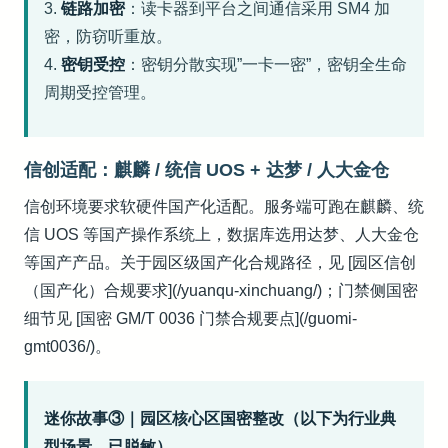
3.
链路加密
：读卡器到平台之间通信采用 SM4 加
密，防窃听重放。
4.
密钥受控
：密钥分散实现”一卡一密”，密钥全生命
周期受控管理。
信创适配：麒麟 / 统信 UOS + 达梦 / 人大金仓
信创环境要求软硬件国产化适配。服务端可跑在麒麟、统
信 UOS 等国产操作系统上，数据库选用达梦、人大金仓
等国产产品。关于园区级国产化合规路径，见 [园区信创
（国产化）合规要求](/yuanqu-xinchuang/)；门禁侧国密
细节见 [国密 GM/T 0036 门禁合规要点](/guomi-
gmt0036/)。
迷你故事③｜园区核心区国密整改（以下为行业典
型场景，已脱敏）