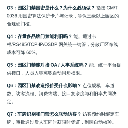
Q3：园区门禁国密是什么？为什么必须做？
指按 GM/T
0036 用国密算法保护卡片与记录，等保三级以上园区的
合规硬门槛。
Q4：存量多品牌门禁能利旧吗？
能。通过韦
根/RS485/TCP-IP/OSDP 网关统一纳管，分散厂区布线
成本可降 60%。
Q5：园区门禁能对接 OA / 人事系统吗？
能。统一平台提
供接口，人员入职离职自动同步权限。
Q6：园区门禁改造报价受什么影响？
点位规模、车道
数、访客流程、消费终端、接口复杂度与利旧率共同决
定。
Q7：车牌识别和门禁怎么联动访客？
访客预约时绑定车
牌，审批通过后人车同时获限时凭证，到园自动核验。