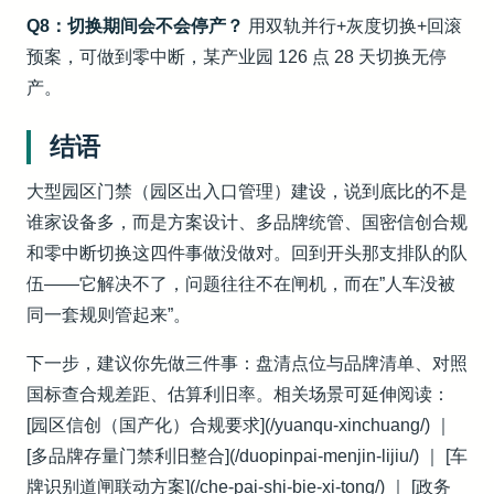
Q8：切换期间会不会停产？
用双轨并行+灰度切换+回滚
预案，可做到零中断，某产业园 126 点 28 天切换无停
产。
结语
大型园区门禁（园区出入口管理）建设，说到底比的不是
谁家设备多，而是方案设计、多品牌统管、国密信创合规
和零中断切换这四件事做没做对。回到开头那支排队的队
伍——它解决不了，问题往往不在闸机，而在”人车没被
同一套规则管起来”。
下一步，建议你先做三件事：盘清点位与品牌清单、对照
国标查合规差距、估算利旧率。相关场景可延伸阅读：
[园区信创（国产化）合规要求](/yuanqu-xinchuang/) ｜
[多品牌存量门禁利旧整合](/duopinpai-menjin-lijiu/) ｜ [车
牌识别道闸联动方案](/che-pai-shi-bie-xi-tong/) ｜ [政务