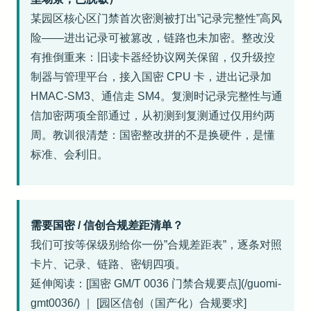
某园区核心区门禁首次密测被打出”记录完整性”高风
险——进出记录可被篡改，链路也未加密。整改没
有推倒重来：旧读卡器经协议网关保留，仅升级控
制器与管理平台，接入国密 CPU 卡，进出记录加
HMAC-SM3、通信走 SM4。复测时记录完整性与通
信加密两项全部通过，从初测到复测通过仅用约两
周。教训很清楚：国密整改拼的不是换硬件，是懂
标准、会利旧。
需要国密 / 信创合规差距清单？
我们可按等保级别给你一份”合规差距表”，逐条对照
卡片、记录、链路、密钥四项。
延伸阅读：[国密 GM/T 0036 门禁合规要点](/guomi-
gmt0036/) ｜ [园区信创（国产化）合规要求]