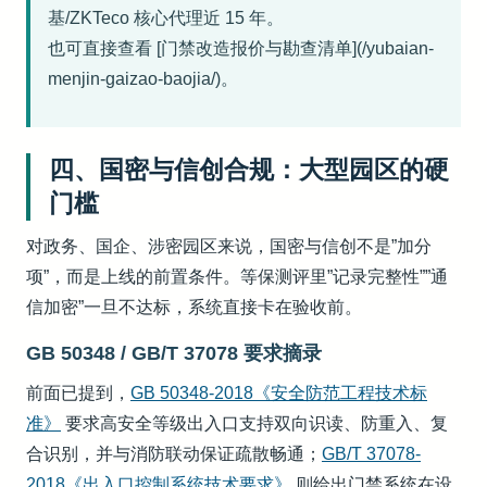
基/ZKTeco 核心代理近 15 年。
也可直接查看 [门禁改造报价与勘查清单](/yubaian-
menjin-gaizao-baojia/)。
四、国密与信创合规：大型园区的硬
门槛
对政务、国企、涉密园区来说，国密与信创不是”加分
项”，而是上线的前置条件。等保测评里”记录完整性””通
信加密”一旦不达标，系统直接卡在验收前。
GB 50348 / GB/T 37078 要求摘录
前面已提到，
GB 50348-2018《安全防范工程技术标
准》
要求高安全等级出入口支持双向识读、防重入、复
合识别，并与消防联动保证疏散畅通；
GB/T 37078-
2018《出入口控制系统技术要求》
则给出门禁系统在设