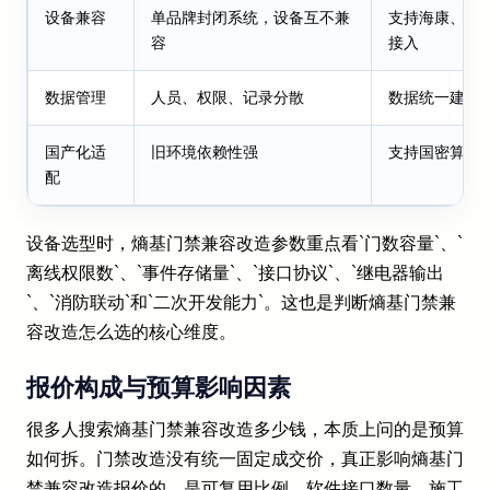
设备兼容
单品牌封闭系统，设备互不兼
支持海康、大
容
接入
数据管理
人员、权限、记录分散
数据统一建模
国产化适
旧环境依赖性强
支持国密算法
配
设备选型时，熵基门禁兼容改造参数重点看`门数容量`、`
离线权限数`、`事件存储量`、`接口协议`、`继电器输出
`、`消防联动`和`二次开发能力`。这也是判断熵基门禁兼
容改造怎么选的核心维度。
报价构成与预算影响因素
很多人搜索熵基门禁兼容改造多少钱，本质上问的是预算
如何拆。门禁改造没有统一固定成交价，真正影响熵基门
禁兼容改造报价的，是可复用比例、软件接口数量、施工