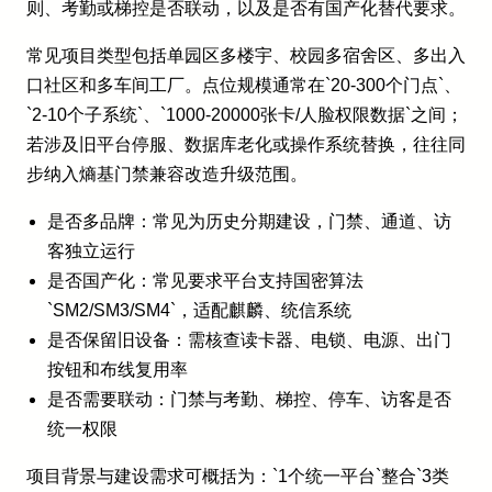
则、考勤或梯控是否联动，以及是否有国产化替代要求。
常见项目类型包括单园区多楼宇、校园多宿舍区、多出入
口社区和多车间工厂。点位规模通常在`20-300个门点`、
`2-10个子系统`、`1000-20000张卡/人脸权限数据`之间；
若涉及旧平台停服、数据库老化或操作系统替换，往往同
步纳入熵基门禁兼容改造升级范围。
是否多品牌：常见为历史分期建设，门禁、通道、访
客独立运行
是否国产化：常见要求平台支持国密算法
`SM2/SM3/SM4`，适配麒麟、统信系统
是否保留旧设备：需核查读卡器、电锁、电源、出门
按钮和布线复用率
是否需要联动：门禁与考勤、梯控、停车、访客是否
统一权限
项目背景与建设需求可概括为：`1个统一平台`整合`3类