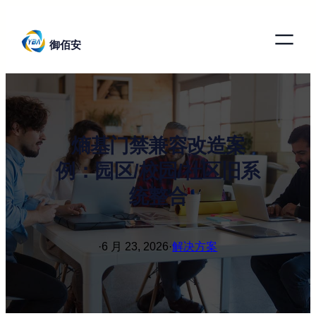
跳
至
御佰安
内
容
熵基门禁兼容改造案
例：园区/校园/社区旧系
统整合
·
6 月 23, 2026
·
解决方案