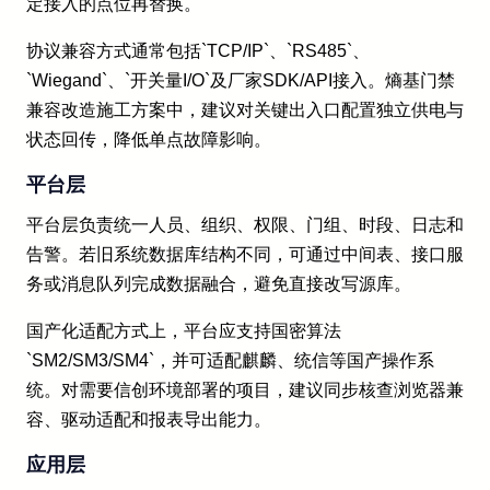
定接入的点位再替换。
协议兼容方式通常包括`TCP/IP`、`RS485`、
`Wiegand`、`开关量I/O`及厂家SDK/API接入。熵基门禁
兼容改造施工方案中，建议对关键出入口配置独立供电与
状态回传，降低单点故障影响。
平台层
平台层负责统一人员、组织、权限、门组、时段、日志和
告警。若旧系统数据库结构不同，可通过中间表、接口服
务或消息队列完成数据融合，避免直接改写源库。
国产化适配方式上，平台应支持国密算法
`SM2/SM3/SM4`，并可适配麒麟、统信等国产操作系
统。对需要信创环境部署的项目，建议同步核查浏览器兼
容、驱动适配和报表导出能力。
应用层