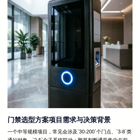
门禁选型方案项目需求与决策背景
一个中等规模项目，常见会涉及`30-200`个门点、`3-8`类