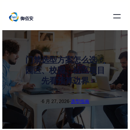
跳
至
御佰安
内
容
门禁选型方案怎么选：
园区、校园、社区项目
先看预算边界
·
6 月 27, 2026
·
选型指南