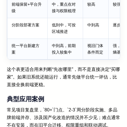
前端保留+平台升
中，重点在对
较高
较强，
级
接与权限梳理
分阶段部署方案
低到中，可按
中到高
逐步提
区域推进
统一平台新建方
中到高，前期
视旧门体
强，支
案
投入较集中
条件而定
熵基等
这个表更适合用来判断“先改哪里”，而不是直接决定“买哪
家”。如果旧系统还能运行，通常先做平台统一评估，比
直接全换前端更稳。
典型应用案例
常见项目复盘里，`80+`门点、`2-3`周分阶段实施、多品
牌前端并存、涉及国产化改造的情况并不少见；难点通常
不在安装，而在旧平台迁移、权限重组和联动调试。