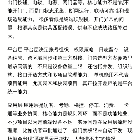
出门按钮、电锁、电源、闭门器等。核心能力不是“能不
能开门”，而是门状态采集、断网运行、联动可靠性和现
场适配能力。 很多看似是终端识别慢、开门异常的问
题，根源其实是锁具匹配错误、供电不稳或线路压降过
大。
平台层 平台层决定账号组织、权限策略、日志留存、设
备纳管、跨区域同步和第三方对接。门禁选型方案参数里
最该问清的，不只是设备数量上限，还包括并发、组织结
构、接口开放方式和多项目管理能力。 单机能用不代表
项目能用，尤其园区和校园项目，真正拉开差距的是平台
统一能力。
应用层 应用层是访客、考勤、梯控、停车、消费、一卡
通等业务协同。核心能力是规则闭环，而不是功能堆叠。
不少项目以为是前端设备不足，实际问题在应用层流程没
理顺，比如访客审批通过了，但门禁权限未自动下发，现
场就会出现“系统显示已授权，人却进不去”的情况。