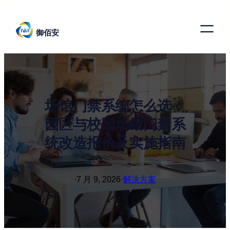
跳
至
御佰安
内
容
场馆门禁系统怎么选：
园区与校园场馆门禁系
统改造报价及实施指南
·
7 月 9, 2026
·
解决方案