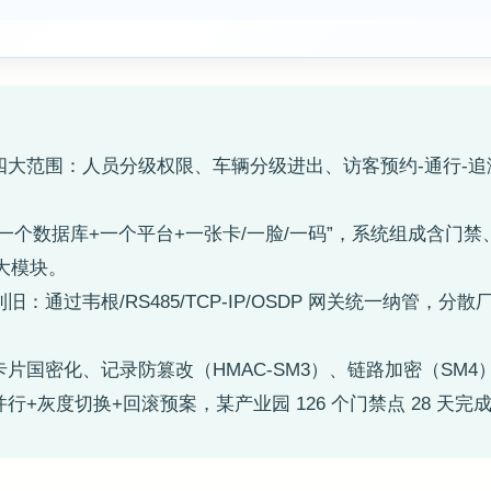
理四大范围：人员分级权限、车辆分级进出、访客预约-通行-
”一个数据库+一个平台+一张卡/一脸/一码”，系统组成含门
大模块。
旧：通过韦根/RS485/TCP-IP/OSDP 网关统一纳管，分
卡片国密化、记录防篡改（HMAC-SM3）、链路加密（SM
行+灰度切换+回滚预案，某产业园 126 个门禁点 28 天完