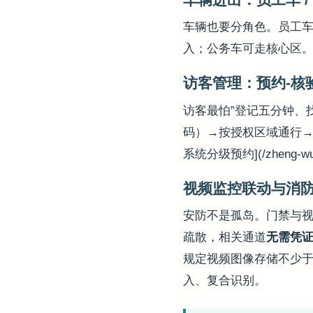
车辆也要分角色。员工
入；公务车可走核心区。
访客管理：预约-核
访客最怕”登记五分钟、
码）→按授权区域通行→
系统分级预约](/zheng-wu
视频监控联动与消
安防不是孤岛。门禁与
疏散，相关通道
无需凭
规定视频图像存储不少于 
入、复合识别。