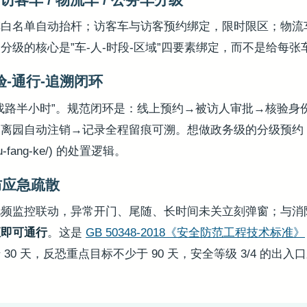
车白名单自动抬杆；访客车与访客预约绑定，限时限区；物流
分级的核心是”车-人-时段-区域”四要素绑定，而不是给每张
验-通行-追溯闭环
找路半小时”。规范闭环是：线上预约→被访人审批→核验身
离园自动注销→记录全程留痕可溯。想做政务级的分级预约，
-fang-ke/) 的处置逻辑。
防应急疏散
视频监控联动，异常开门、尾随、长时间未关立刻弹窗；与消
证即可通行
。这是
GB 50348-2018《安全防范工程技术标准》
30 天，反恐重点目标不少于 90 天，安全等级 3/4 的出