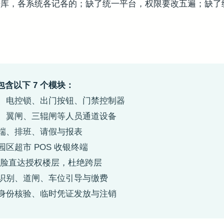
据库，各系统各记各的；缺了统一平台，权限要改五遍；缺了
含以下 7 个模块：
、电控锁、出门按钮、门禁控制器
、翼闸、三辊闸等人员通道设备
端、排班、请假与报表
园区超市 POS 收银终端
刷脸直达授权楼层，杜绝跨层
识别、道闸、车位引导与缴费
身份核验、临时凭证发放与注销