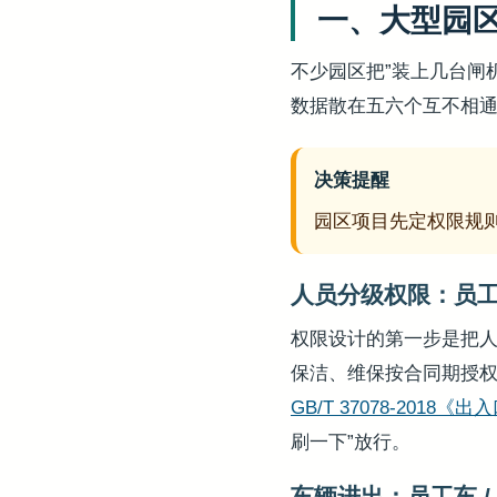
一、大型园
不少园区把”装上几台闸
数据散在五六个互不相
决策提醒
园区项目先定权限规
人员分级权限：员工 /
权限设计的第一步是把
保洁、维保按合同期授权
GB/T 37078-201
刷一下”放行。
车辆进出：员工车 / 