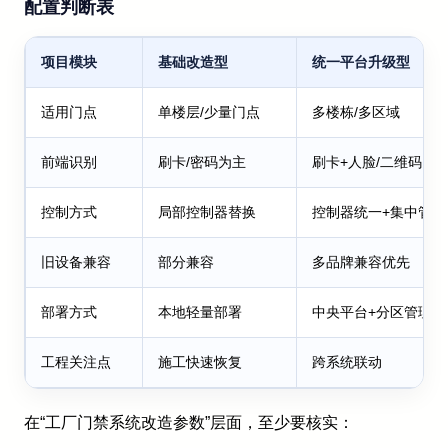
配置判断表
项目模块
基础改造型
统一平台升级型
适用门点
单楼层/少量门点
多楼栋/多区域
前端识别
刷卡/密码为主
刷卡+人脸/二维码
控制方式
局部控制器替换
控制器统一+集中管理
旧设备兼容
部分兼容
多品牌兼容优先
部署方式
本地轻量部署
中央平台+分区管理
工程关注点
施工快速恢复
跨系统联动
在“工厂门禁系统改造参数”层面，至少要核实：