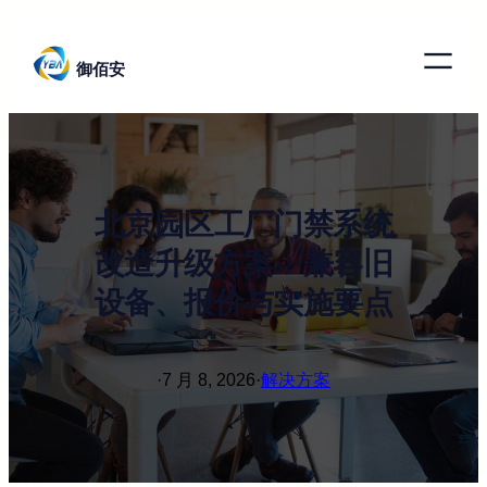
跳
至
御佰安
内
容
北京园区工厂门禁系统
改造升级方案：兼容旧
设备、报价与实施要点
·
7 月 8, 2026
·
解决方案