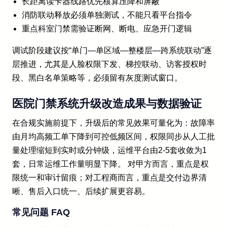
长距离读卡器线路优先核算压降和屏蔽
消防联动释放必须单独测试，不能只看平台指令
重点科室门禁需验证断网、断电、应急开门逻辑
调试阶段建议按“单门—单区域—整楼层—跨系统联动”逐
层推进，尤其是人脸权限下发、梯控联动、访客授权时
段、黑白名单策略等，必须留有灰度测试窗口。
医院门禁系统升级改造成果与数据验证
在合规实施前提下，升级后的常见效果可量化为：故障率
由月均高频工单下降到可控低频区间，权限同步从人工批
量处理缩短到实时或分钟级，运维平台由2-5套收敛为1
套，日常运维工作量明显下降。 对甲方而言，重点是权
限统一和审计留痕；对工程商而言，重点是交付边界清
晰、售后入口统一、后续扩展更容易。
常见问题 FAQ