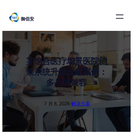
跳
至
御佰安
内
容
某综合医疗场景医院门
禁系统升级改造案例：
多品牌兼容
·
7 月 8, 2026
·
解决方案