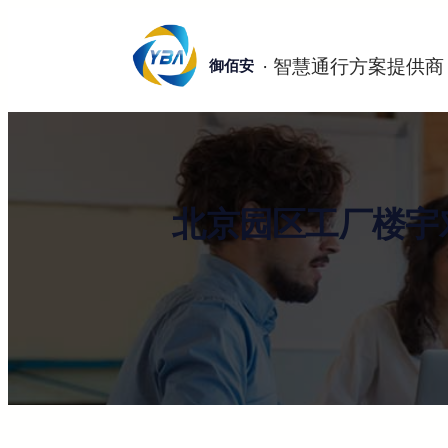
跳
至
御佰安
内
容
北京园区工厂楼宇