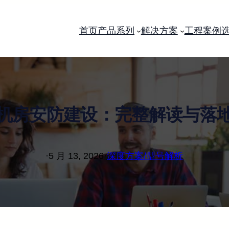
首页
产品系列
解决方案
工程案例
机房安防建设：完整解读与落
·
5 月 13, 2026
·
深度方案/型号解析