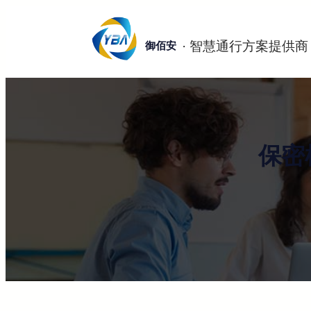
跳
至
御佰安
内
容
保密