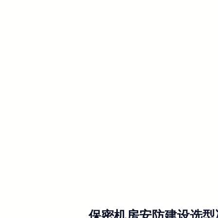
保密机房安防建设选型