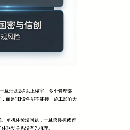
一旦涉及2栋以上楼宇、多个管理部
”，而是“旧设备能不能接、施工影响大
径。单机体验没问题，一旦跨楼栋或跨
门体联动关系没有先梳理。