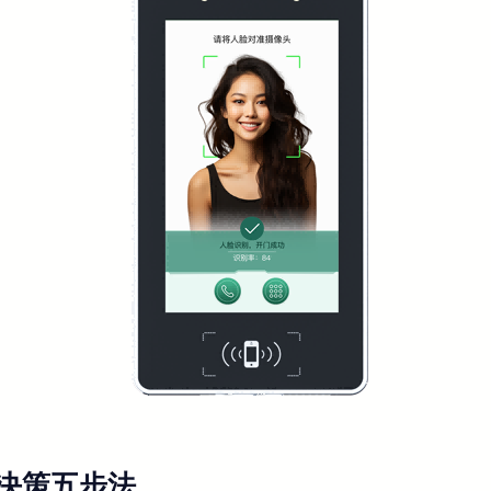
决策五步法