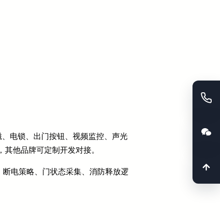
磁、电锁、出门按钮、视频监控、声光
，其他品牌可定制开发对接。
、断电策略、门状态采集、消防释放逻