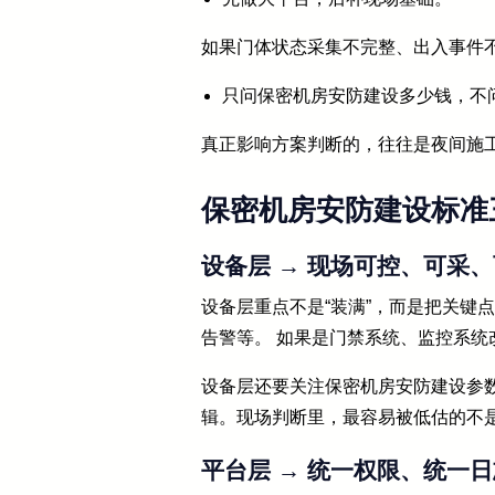
如果门体状态采集不完整、出入事件不
只问保密机房安防建设多少钱，不
真正影响方案判断的，往往是夜间施
保密机房安防建设标准
设备层 → 现场可控、可采
设备层重点不是“装满”，而是把关键
告警等。 如果是门禁系统、监控系
设备层还要关注保密机房安防建设参
辑。现场判断里，最容易被低估的不
平台层 → 统一权限、统一