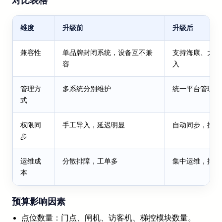
对比表格
维度
升级前
升级后
兼容性
单品牌封闭系统，设备互不兼
支持海康、大华
容
入
管理方
多系统分别维护
统一平台管理
式
权限同
手工导入，延迟明显
自动同步，按策
步
运维成
分散排障，工单多
集中运维，排查
本
预算影响因素
点位数量：门点、闸机、访客机、梯控模块数量。