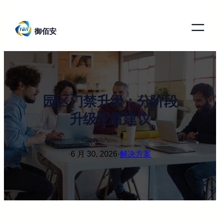
跳
至
御佰安
内
容
园区门禁升级：分阶段
升级配置建议
·
6 月 30, 2026
·
解决方案