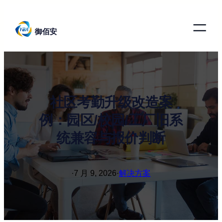
跳
至
御佰安
内
容
社区考勤升级改造案
例：园区/校园/工厂旧系
统兼容与报价判断
·
7 月 9, 2026
·
解决方案