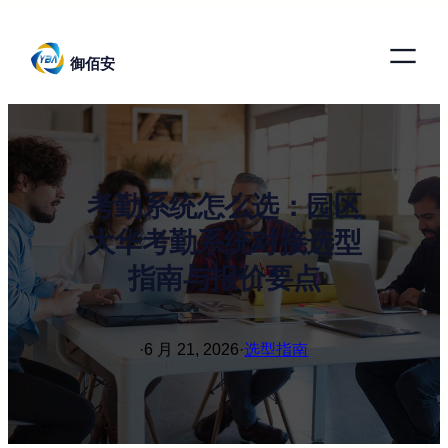
跳
至
御佰安
内
容
考勤系统怎么选：园区
大华考勤系统对接选型
指南与报价要点
·
6 月 21, 2026
·
选型指南