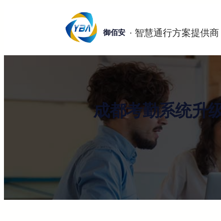
跳
至
御佰安
内
容
成都考勤系统升