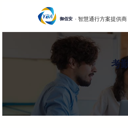
跳
至
御佰安
内
容
考