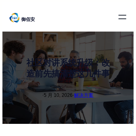
跳
至
御佰安
内
容
社区对讲系统升级：改
造前先搞清楚这几件事
·
5 月 10, 2026
·
解决方案