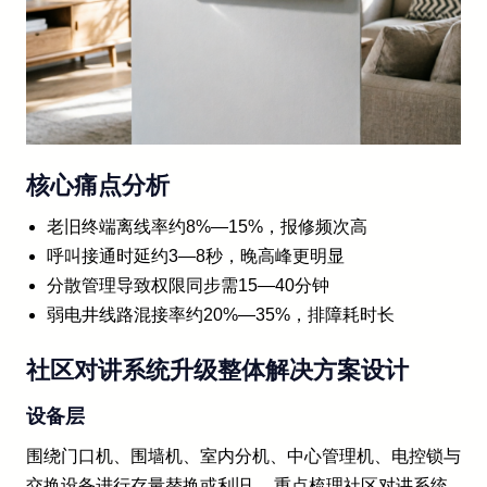
核心痛点分析
老旧终端离线率约8%—15%，报修频次高
呼叫接通时延约3—8秒，晚高峰更明显
分散管理导致权限同步需15—40分钟
弱电井线路混接率约20%—35%，排障耗时长
社区对讲系统升级整体解决方案设计
设备层
围绕门口机、围墙机、室内分机、中心管理机、电控锁与
交换设备进行存量替换或利旧。 重点梳理社区对讲系统