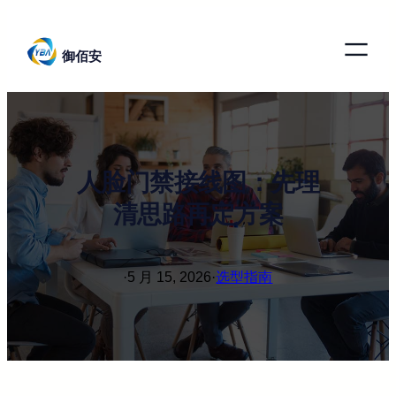
跳
至
御佰安
内
容
人脸门禁接线图：先理
清思路再定方案
·
5 月 15, 2026
·
选型指南