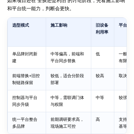
如果项目还在“全换还是利旧”的讨论阶段，先看施工影响
和平台统一能力，判断会更快。
选型模式
施工影响
旧设备
平台统
利用率
单品牌封闭新
中等偏高，前端和
低
一般，
建
平台同步替换
有限
前端替换+旧控
较低，适合分阶段
较高
取决于
制链路保留
部署
控制器与平台
中等，需联调门体
中等
较强，
同步升级
与权限
统一平台整合
前期调研要求高，
高
支持海
多品牌
现场施工可控
基等主