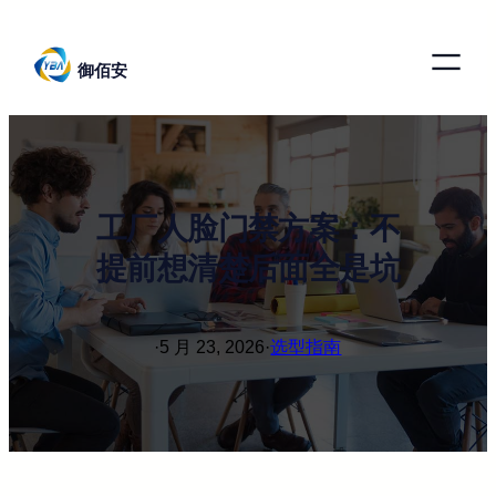
跳
至
御佰安
内
容
工厂人脸门禁方案：不
提前想清楚后面全是坑
·
5 月 23, 2026
·
选型指南