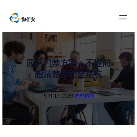
跳
至
御佰安
内
容
园区门禁方案：不提前
想清楚后面全是坑
·
5 月 17, 2026
·
选型指南