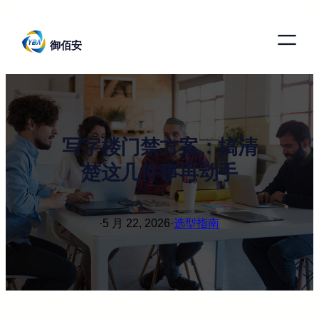
跳
至
御佰安
内
容
写字楼门禁方案：搞清
楚这几件事再动手
·
5 月 22, 2026
·
选型指南