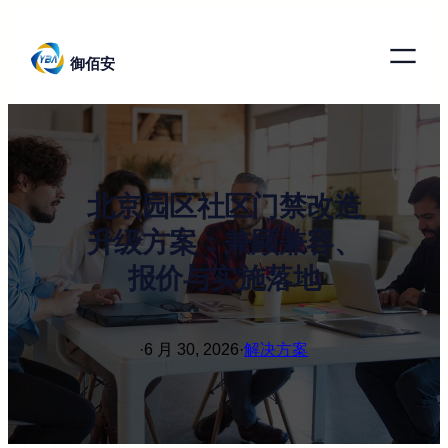
跳
至
御佰安
内
容
北京园区社区门禁改造
升级方案：兼顾兼容、
报价与实施落地
·
6 月 30, 2026
·
解决方案