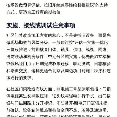
按场景做预算评估、按旧系统兼容性给替换建议”的支持
方式，更适合工程商前期核价。
实施、接线或调试注意事项
社区门禁改造施工方案的核心，不是先拆旧设备，而是先
做现场勘察与风险分级。一般建议按“评估—实施—优化”
三阶段推进：前期核查门体、锁具、供电、线缆、网络、
消防联动和机房条件；中期分区域实施，优先做独立楼栋
或低风险门点；后期完成权限迁移、联动测试、日志核验
和培训交接。这样更适合北京及周边项目对施工秩序和连
续通行的要求。
在社区门禁改造布线方面，弱电施工常见漏项包括：门锁
供电距离过长导致压降、读头线与强电并行干扰、出门按
钮与门磁回路未分开标识、消防常开/断电开门逻辑未提
前确认、设备箱体散热和检修空间不足。若涉及通道闸、