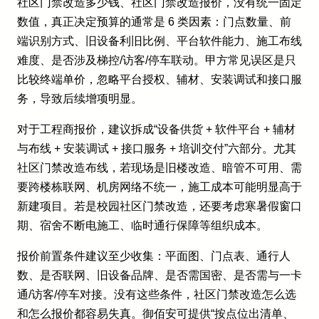
社区门禁改造多少钱、社区门禁改造报价，没有统一固定
数值，真正决定预算的通常是 6 类因素：门点数量、前
端识别方式、旧设备利旧比例、平台软件能力、施工布线
难度、是否涉及梯控/访客/停车联动。甲方常见误区是只
比较终端单价，忽略平台授权、辅材、安装调试和接口服
务，导致后续增项明显。
对于工程商报价，建议拆成“设备供货 + 软件平台 + 辅材
与布线 + 安装调试 + 接口服务 + 培训交付”六部分。尤其
社区门禁改造布线，若现场是旧楼改造、暗管不可用、需
要跨楼栋联网、机房网络不统一，施工成本可能明显高于
新建项目。若是校园社区门禁改造，还要考虑寒暑假窗口
期、宿舍不断电施工、临时通行保障等组织成本。
报价前置条件建议至少收集：平面图、门点表、通行人
数、是否联网、旧设备品牌、是否需国密、是否需与一卡
通/访客/停车对接。没有这些条件，社区门禁改造怎么选
和怎么报价都容易失真。御佰安可提供“按点位出清单、