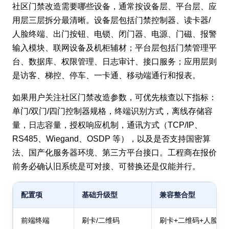
社区门禁改造需要哪些设备，通常按设备层、平台层、应
用层三层拆分最清晰。设备层包括门禁控制器、读卡器/
人脸终端、出门按钮、电锁、闭门器、电源、门磁、报警
输入模块、联网设备及机柜辅材；平台层包括门禁管理平
台、数据库、权限管理、日志审计、接口服务；应用层则
是访客、梯控、停车、一卡通、移动端通行和报表。
如果用户关注社区门禁改造参数，可优先核查以下指标：
单门/双门/四门控制器规格，终端识别方式，离线存储容
量，日志容量，授权响应机制，通讯方式（TCP/IP、
RS485、Wiegand、OSDP 等），以及是否支持国密算
法、国产化服务器环境、第三方平台接口。工程商在报价
前务必确认旧系统是可对接、可替换还是仅能并行。
配置项
基础升级型
兼容整合型
前端终端
刷卡/二维码
刷卡+二维码+人脸