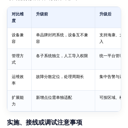
对比维
升级前
升级后
度
设备兼
单品牌封闭系统，设备互不兼
支持海康、大华
容
容
入
管理方
各子系统独立，人工导入权限
统一平台管理，
式
运维效
故障分散定位，处理周期长
集中告警与远程
率
扩展能
新增点位需单独适配
可按区域、楼栋
力
实施、接线或调试注意事项