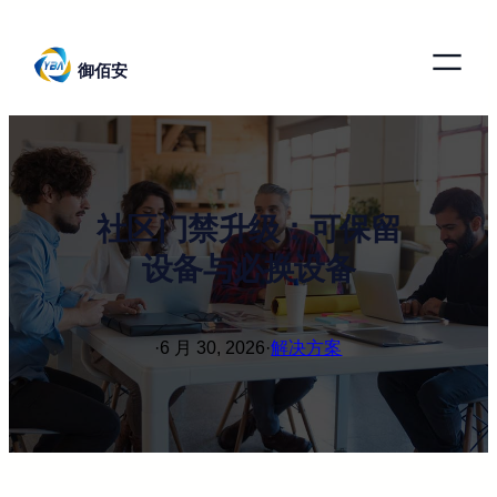
跳
至
御佰安
内
容
社区门禁升级：可保留
设备与必换设备
·
6 月 30, 2026
·
解决方案