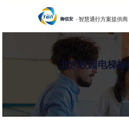
跳
至
御佰安
内
容
北京校园电梯梯