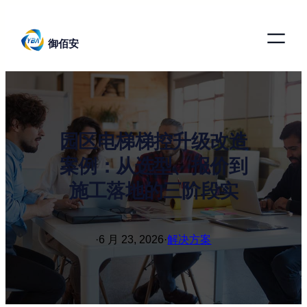
跳
至
御佰安
内
容
园区电梯梯控升级改造
案例：从选型、报价到
施工落地的三阶段实
·
6 月 23, 2026
·
解决方案