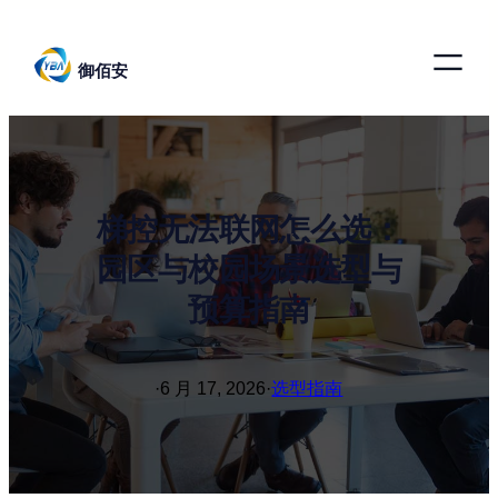
跳
至
御佰安
内
容
梯控无法联网怎么选：
园区与校园场景选型与
预算指南
·
6 月 17, 2026
·
选型指南