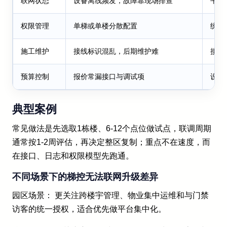
联网状态
设备离线频发，故障靠现场排查
平台
权限管理
单梯或单楼分散配置
统一
施工维护
接线标识混乱，后期维护难
接线
预算控制
报价常漏接口与调试项
设备
典型案例
常见做法是先选取1栋楼、6-12个点位做试点，联调周期
通常按1-2周评估，再决定整区复制；重点不在速度，而
在接口、日志和权限模型先跑通。
不同场景下的梯控无法联网升级差异
园区场景： 更关注跨楼宇管理、物业集中运维和与门禁
访客的统一授权，适合优先做平台集中化。