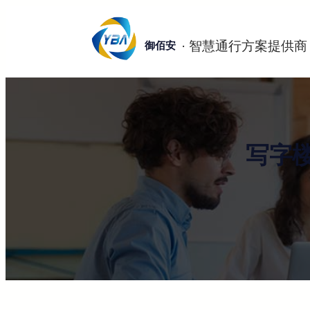
跳
至
御佰安
内
容
写字