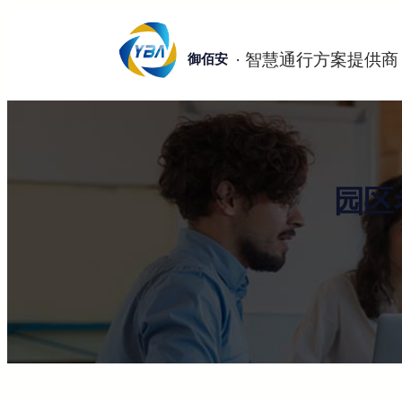
跳
至
御佰安
内
容
园区