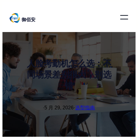
跳
至
御佰安
内
容
人脸考勤机怎么选：不
同场景差别很大，别选
错
·
5 月 29, 2026
·
选型指南