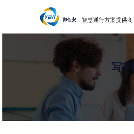
跳
至
御佰安
内
容
写字