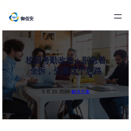
跳
至
御佰安
内
容
校园考勤改造：别急着
全拆，先看这个思路
·
5 月 20, 2026
·
解决方案