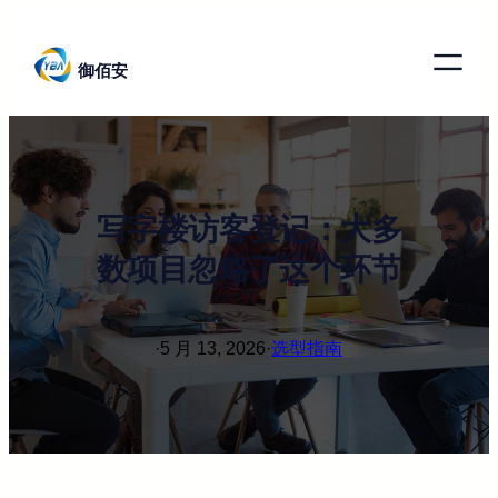
跳
至
御佰安
内
容
写字楼访客登记：大多
数项目忽略了这个环节
·
5 月 13, 2026
·
选型指南