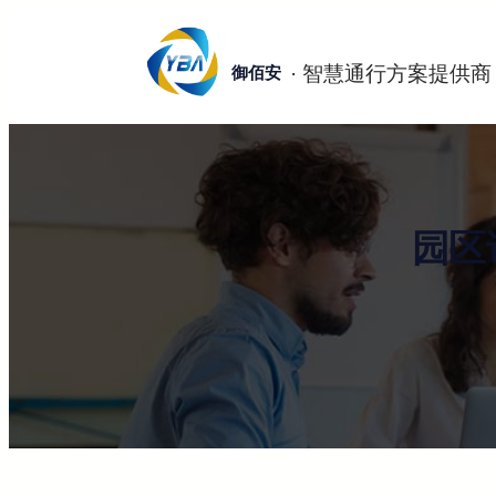
跳
至
御佰安
内
容
园区