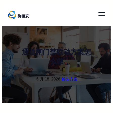
跳
至
御佰安
内
容
通道闸门禁联动方案怎
么做
·
6 月 18, 2026
·
解决方案