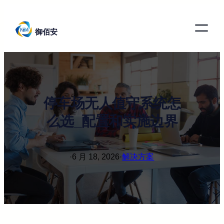
跳
至
御佰安
内
容
停车场无人值守系统怎
么选_配置和实施边界
·
6 月 18, 2026
·
解决方案