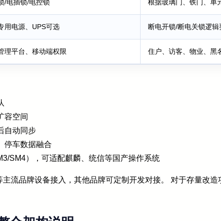
锁/电插锁/电控锁
根据玻璃门、铁门、单
专用电源、UPS可选
断电开锁/断电关锁逻辑
管理平台、移动端权限
住户、访客、物业、黑
队
扩容空间
后自动同步
、停车数据融合
M3/SM4），可适配麒麟、统信等国产操作系统
等主流品牌设备接入，其他品牌可定制开发对接。 对于存量改造