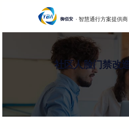
跳
至
御佰安
内
容
社区人脸门禁改