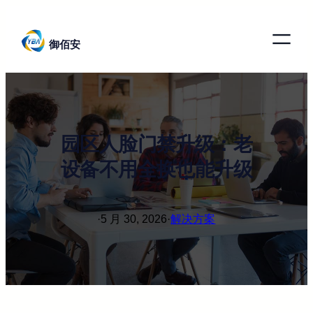
跳
至
御佰安
内
容
园区人脸门禁升级：老
设备不用全换也能升级
·
5 月 30, 2026
·
解决方案