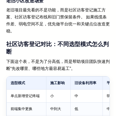
老旧小区改造场景
老旧项目最先看的不是功能，而是社区访客登记施工方
案、社区访客登记布线和旧门禁保留条件。 如果线缆条
件差、弱电空间不足，优先做平台统一和关键点位改造更
稳。
社区访客登记对比：不同选型模式怎么判
断
下面这个表，不是为了分高低，而是帮助项目团队快速判
断“先改哪里、哪些地方最容易返工”。
选型模式
施工影响
旧设备利用率
平台
单点新增登记终端
小
中
弱，
前端集中更换
中到大
低
中，