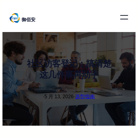
跳
至
御佰安
内
容
社区访客登记：搞清楚
这几件事再动手
·
5 月 13, 2026
·
选型指南