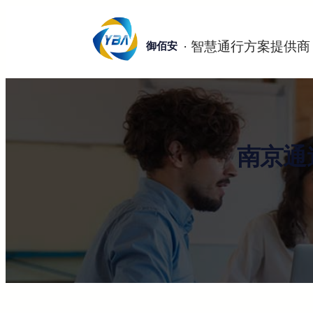
跳
至
御佰安
内
容
南京通