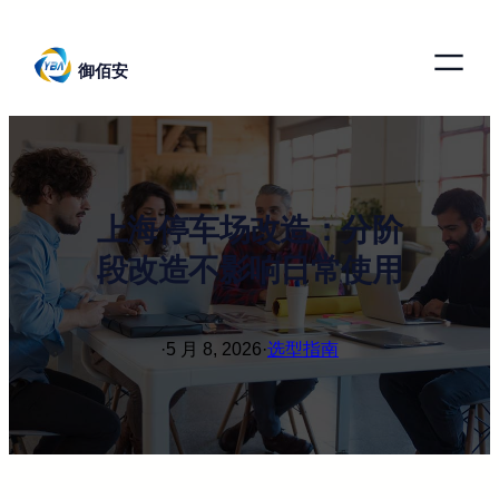
跳
至
御佰安
内
容
上海停车场改造：分阶
段改造不影响日常使用
·
5 月 8, 2026
·
选型指南