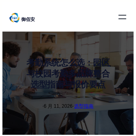
跳
至
御佰安
内
容
考勤系统怎么选：园区
与校园考勤多品牌整合
选型指南与报价要点
·
6 月 11, 2026
·
选型指南