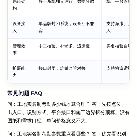
系统架
各子系统独立运行，数据分散
统一平台管理，
构
设备接
单品牌封闭系统，设备互不兼
支持海康、大华
入
容
入
管理效
手工核验、补录多、追溯慢
实名核验自动留
率
扩展能
接口封闭，难做监管对接
支持协议适配、
力
常见问题 FAQ
问：工地实名制考勤多少钱才算合理？ 答：先按点位、
出入口、识别方式、平台接口和施工边界拆分预算。没有
图纸和需求口径，单问价格意义不大。
问：工地实名制考勤参数重点看哪些？ 答：优先看识别