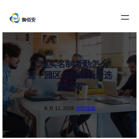
跳
至
御佰安
内
容
工地实名制考勤怎么
选：园区与校园场景选
型指南
·
6 月 11, 2026
·
选型指南