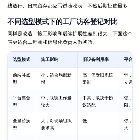
线放行、日志留存都应写进验收表，不然后期扯皮最多。
不同选型模式下的工厂访客登记对比
同样是改造，施工影响和后续扩展性差别很大，下面这个
表更适合工程商和信息化负责人做初筛。
选型模式
施工影响
旧设备利用率
平台统
前端补点
小，适合局部新
高，但受旧系统
弱，常
型
增
限制
立运行
平台整合
中，联调工作量
中高，取决于协
强，可
型
较大
议适配
限、日
全量替换
大，对现场组织
低
强，但
型
要求高
大