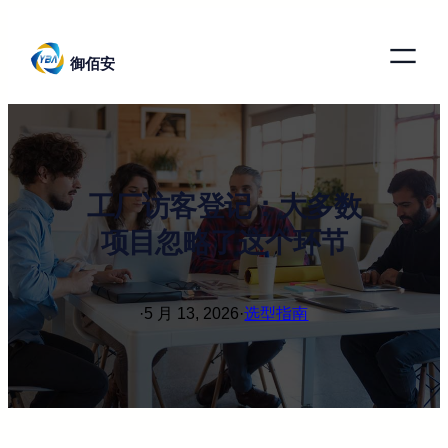
跳
至
御佰安
内
容
工厂访客登记：大多数
项目忽略了这个环节
·
5 月 13, 2026
·
选型指南