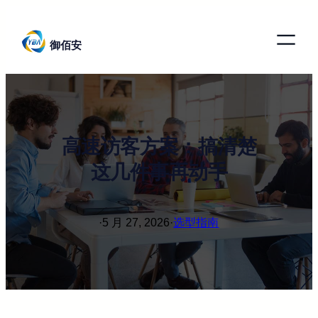
跳
至
御佰安
内
容
高速访客方案：搞清楚
这几件事再动手
·
5 月 27, 2026
·
选型指南