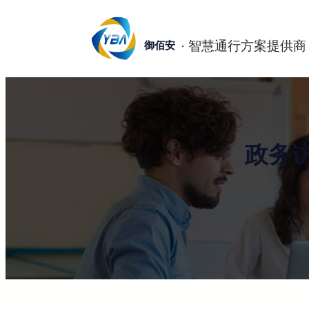
跳
至
御佰安
内
容
政务