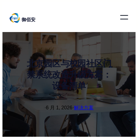
跳
至
御佰安
内
容
北京园区与校园社区门
禁系统改造升级方案：
设备清单
·
6 月 1, 2026
·
解决方案