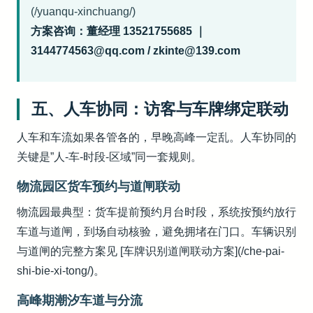
(/yuanqu-xinchuang/)
方案咨询：董经理 13521755685 ｜
3144774563@qq.com / zkinte@139.com
五、人车协同：访客与车牌绑定联动
人车和车流如果各管各的，早晚高峰一定乱。人车协同的
关键是”人-车-时段-区域”同一套规则。
物流园区货车预约与道闸联动
物流园最典型：货车提前预约月台时段，系统按预约放行
车道与道闸，到场自动核验，避免拥堵在门口。车辆识别
与道闸的完整方案见 [车牌识别道闸联动方案](/che-pai-
shi-bie-xi-tong/)。
高峰期潮汐车道与分流