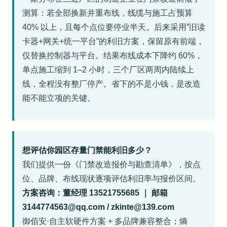
测算：若全部换新并重布线，线缆与施工占预算
40% 以上，且每个点位要停业半天。后来采用”旧读
卡器+网关+统一平台”的利旧方案，保留原有前端，
仅替换控制器与平台。结果布线成本下降约 60%，
单点施工缩到 1–2 小时，三个厂区两周内陆续上
线，全程没有整厂停产。省下的不是小钱，是改造
能不能立项的关键。
想评估你园区存量门禁能利旧多少？
我们提供一份《门禁改造报价与勘查清单》，按点
位、品牌、布线现状逐项评估利旧率与报价区间。
方案咨询：董经理 13521755685 ｜ 邮箱
3144774563@qq.com / zkinte@139.com
御佰安·自主软硬件方案 + 多品牌兼容整合；熵