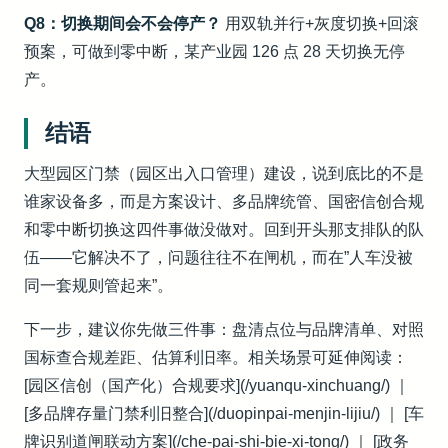
Q8：切换期间会不会停产？
用双轨并行+灰度切换+回滚
预案，可做到零中断，某产业园 126 点 28 天切换无停
产。
结语
大型园区门禁（园区出入口管理）建设，说到底比的不是
谁家设备多，而是方案设计、多品牌统管、国密信创合规
和零中断切换这四件事做没做对。回到开头那支排队的队
伍——它解决不了，问题往往不在闸机，而在”人车没被
同一套规则管起来”。
下一步，建议你先做三件事：盘清点位与品牌清单、对照
国标查合规差距、估算利旧率。相关场景可延伸阅读：
[园区信创（国产化）合规要求](/yuanqu-xinchuang/) ｜
[多品牌存量门禁利旧整合](/duopinpai-menjin-lijiu/) ｜ [车
牌识别道闸联动方案](/che-pai-shi-bie-xi-tong/) ｜ [政务