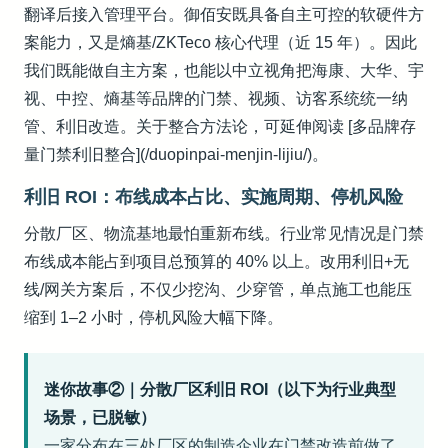
翻译后接入管理平台。御佰安既具备自主可控的软硬件方
案能力，又是熵基/ZKTeco 核心代理（近 15 年）。因此
我们既能做自主方案，也能以中立视角把海康、大华、宇
视、中控、熵基等品牌的门禁、视频、访客系统统一纳
管、利旧改造。关于整合方法论，可延伸阅读 [多品牌存
量门禁利旧整合](/duopinpai-menjin-lijiu/)。
利旧 ROI：布线成本占比、实施周期、停机风险
分散厂区、物流基地最怕重新布线。行业常见情况是门禁
布线成本能占到项目总预算的 40% 以上。改用利旧+无
线/网关方案后，不仅少挖沟、少穿管，单点施工也能压
缩到 1–2 小时，停机风险大幅下降。
迷你故事②｜分散厂区利旧 ROI（以下为行业典型
场景，已脱敏）
一家分布在三处厂区的制造企业在门禁改造前做了