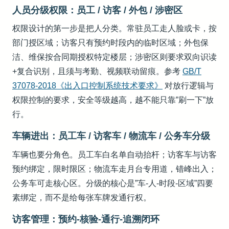
人员分级权限：员工 / 访客 / 外包 / 涉密区
权限设计的第一步是把人分类。常驻员工走人脸或卡，按
部门授区域；访客只有预约时段内的临时区域；外包保
洁、维保按合同期授权特定楼层；涉密区则要求双向识读
+复合识别，且须与考勤、视频联动留痕。参考
GB/T
37078-2018《出入口控制系统技术要求》
对放行逻辑与
权限控制的要求，安全等级越高，越不能只靠”刷一下”放
行。
车辆进出：员工车 / 访客车 / 物流车 / 公务车分级
车辆也要分角色。员工车白名单自动抬杆；访客车与访客
预约绑定，限时限区；物流车走月台专用道，错峰出入；
公务车可走核心区。分级的核心是”车-人-时段-区域”四要
素绑定，而不是给每张车牌发通行权。
访客管理：预约-核验-通行-追溯闭环