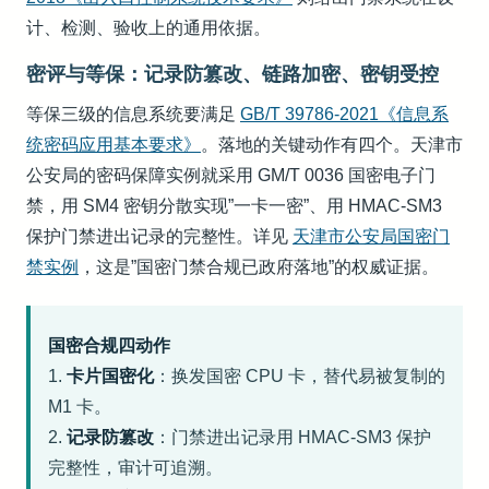
计、检测、验收上的通用依据。
密评与等保：记录防篡改、链路加密、密钥受控
等保三级的信息系统要满足
GB/T 39786-2021《信息系
统密码应用基本要求》
。落地的关键动作有四个。天津市
公安局的密码保障实例就采用 GM/T 0036 国密电子门
禁，用 SM4 密钥分散实现”一卡一密”、用 HMAC-SM3
保护门禁进出记录的完整性。详见
天津市公安局国密门
禁实例
，这是”国密门禁合规已政府落地”的权威证据。
国密合规四动作
1.
卡片国密化
：换发国密 CPU 卡，替代易被复制的
M1 卡。
2.
记录防篡改
：门禁进出记录用 HMAC-SM3 保护
完整性，审计可追溯。