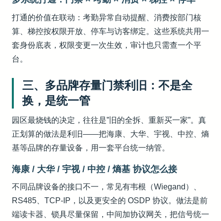
打通的价值在联动：考勤异常自动提醒、消费按部门核
算、梯控按权限开放、停车与访客绑定。这些系统共用一
套身份底表，权限变更一次生效，审计也只需查一个平
台。
三、多品牌存量门禁利旧：不是全
换，是统一管
园区最烧钱的决定，往往是”旧的全拆、重新买一家”。真
正划算的做法是利旧——把海康、大华、宇视、中控、熵
基等品牌的存量设备，用一套平台统一纳管。
海康 / 大华 / 宇视 / 中控 / 熵基 协议怎么接
不同品牌设备的接口不一，常见有韦根（Wiegand）、
RS485、TCP-IP，以及更安全的 OSDP 协议。做法是前
端读卡器、锁具尽量保留，中间加协议网关，把信号统一