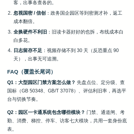
客，出事各查各的。
忽视国密 / 信创
：政务国企园区等到密测才补，返工
成本翻倍。
全换硬件不利旧
：旧读卡器好好的也拆，布线成本白
白多花。
日志留存不足
：视频存储不到 30 天（反恐重点 90
天），出事无可追溯。
FAQ（覆盖长尾词）
Q1：大型园区门禁方案怎么做？
先盘点位、定分级、查
国标（GB 50348、GB/T 37078）、评估利旧率，再选平
台与切换节奏。
Q2：园区一卡通系统包含哪些模块？
门禁、通道闸、考
勤、消费、梯控、停车、访客七大模块，共用一套身份底
表。