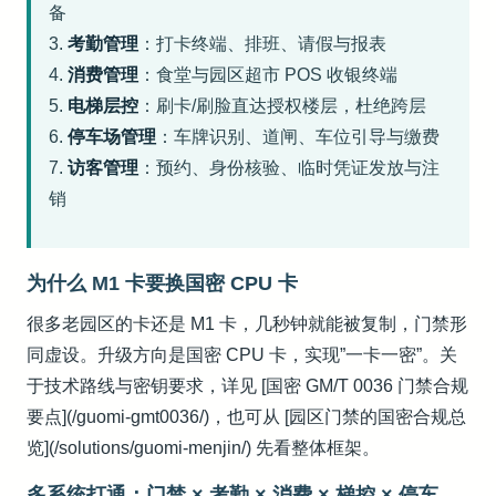
备
3.
考勤管理
：打卡终端、排班、请假与报表
4.
消费管理
：食堂与园区超市 POS 收银终端
5.
电梯层控
：刷卡/刷脸直达授权楼层，杜绝跨层
6.
停车场管理
：车牌识别、道闸、车位引导与缴费
7.
访客管理
：预约、身份核验、临时凭证发放与注
销
为什么 M1 卡要换国密 CPU 卡
很多老园区的卡还是 M1 卡，几秒钟就能被复制，门禁形
同虚设。升级方向是国密 CPU 卡，实现”一卡一密”。关
于技术路线与密钥要求，详见 [国密 GM/T 0036 门禁合规
要点](/guomi-gmt0036/)，也可从 [园区门禁的国密合规总
览](/solutions/guomi-menjin/) 先看整体框架。
多系统打通：门禁 × 考勤 × 消费 × 梯控 × 停车