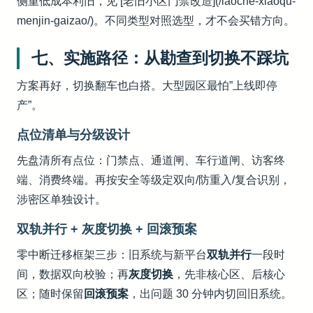
侧重低成本利旧，见 [老旧小区门禁改造](/laoche-xiaoqu-
menjin-gaizao/)。不同类型对照选型，才不会买错方向。
七、实施路径：从勘查到切换不踩坑
方案再好，切换翻车也白搭。大型园区最怕”上线即停
产”。
点位清单与分级设计
先盘清所有点位：门禁点、通道闸、车行道闸、访客终
端、消费终端。再按安全等级定双向/防重入/复合识别，
涉密区单独设计。
双轨并行 + 灰度切换 + 回滚预案
零中断迁移框架三步：旧系统与新平台
双轨并行
一段时
间，数据双向校验；再
灰度切换
，先非核心区、后核心
区；随时保留
回滚预案
，出问题 30 分钟内切回旧系统。