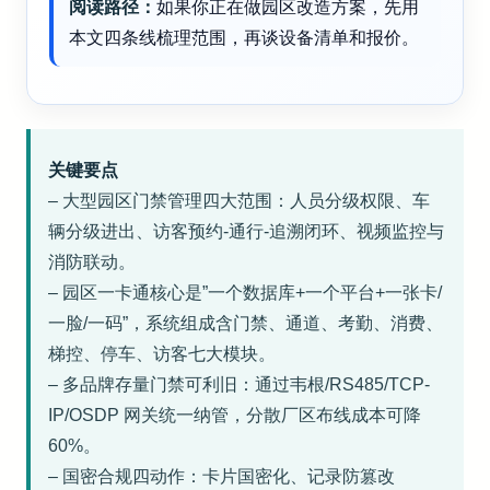
阅读路径：
如果你正在做园区改造方案，先用
本文四条线梳理范围，再谈设备清单和报价。
关键要点
– 大型园区门禁管理四大范围：人员分级权限、车
辆分级进出、访客预约-通行-追溯闭环、视频监控与
消防联动。
– 园区一卡通核心是”一个数据库+一个平台+一张卡/
一脸/一码”，系统组成含门禁、通道、考勤、消费、
梯控、停车、访客七大模块。
– 多品牌存量门禁可利旧：通过韦根/RS485/TCP-
IP/OSDP 网关统一纳管，分散厂区布线成本可降
60%。
– 国密合规四动作：卡片国密化、记录防篡改