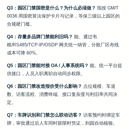
Q3：园区门禁国密是什么？为什么必须做？
指按 GM/T
0036 用国密算法保护卡片与记录，等保三级以上园区的
合规硬门槛。
Q4：存量多品牌门禁能利旧吗？
能。通过韦
根/RS485/TCP-IP/OSDP 网关统一纳管，分散厂区布线
成本可降 60%。
Q5：园区门禁能对接 OA / 人事系统吗？
能。统一平台提
供接口，人员入职离职自动同步权限。
Q6：园区门禁改造报价受什么影响？
点位规模、车道
数、访客流程、消费终端、接口复杂度与利旧率共同决
定。
Q7：车牌识别和门禁怎么联动访客？
访客预约时绑定车
牌，审批通过后人车同时获限时凭证，到园自动核验。