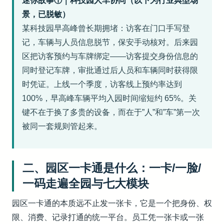
迷你故事①｜科技园人车协同（以下为行业典型场
景，已脱敏）
某科技园早高峰曾长期拥堵：访客在门口手写登
记，车辆与人员信息脱节，保安手动核对。后来园
区把访客预约与车牌绑定——访客提交身份信息的
同时登记车牌，审批通过后人员和车辆同时获得限
时凭证。上线一个季度，访客线上预约率达到
100%，早高峰车辆平均入园时间缩短约 65%。关
键不在于换了多贵的设备，而在于”人”和”车”第一次
被同一套规则管起来。
二、园区一卡通是什么：一卡/一脸/
一码走遍全园与七大模块
园区一卡通的本质远不止发一张卡，它是一个把身份、权
限、消费、记录打通的统一平台。员工凭一张卡或一张