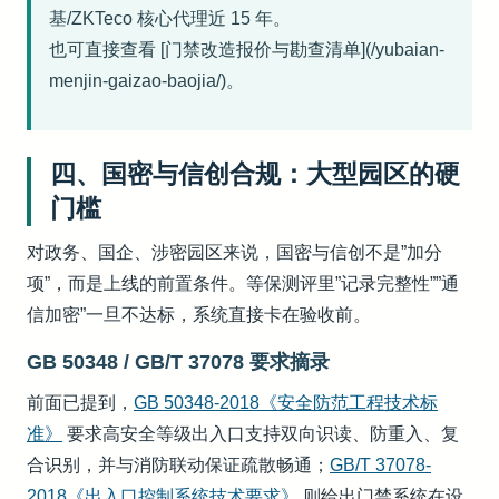
基/ZKTeco 核心代理近 15 年。
也可直接查看 [门禁改造报价与勘查清单](/yubaian-
menjin-gaizao-baojia/)。
四、国密与信创合规：大型园区的硬
门槛
对政务、国企、涉密园区来说，国密与信创不是”加分
项”，而是上线的前置条件。等保测评里”记录完整性””通
信加密”一旦不达标，系统直接卡在验收前。
GB 50348 / GB/T 37078 要求摘录
前面已提到，
GB 50348-2018《安全防范工程技术标
准》
要求高安全等级出入口支持双向识读、防重入、复
合识别，并与消防联动保证疏散畅通；
GB/T 37078-
2018《出入口控制系统技术要求》
则给出门禁系统在设