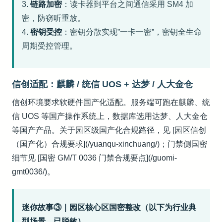
3.
链路加密
：读卡器到平台之间通信采用 SM4 加
密，防窃听重放。
4.
密钥受控
：密钥分散实现”一卡一密”，密钥全生命
周期受控管理。
信创适配：麒麟 / 统信 UOS + 达梦 / 人大金仓
信创环境要求软硬件国产化适配。服务端可跑在麒麟、统
信 UOS 等国产操作系统上，数据库选用达梦、人大金仓
等国产产品。关于园区级国产化合规路径，见 [园区信创
（国产化）合规要求](/yuanqu-xinchuang/)；门禁侧国密
细节见 [国密 GM/T 0036 门禁合规要点](/guomi-
gmt0036/)。
迷你故事③｜园区核心区国密整改（以下为行业典
型场景，已脱敏）