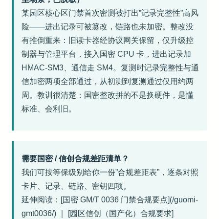
某园区核心区门禁首次密测被打出”记录完整性”高风
险——进出记录可被篡改，链路也未加密。整改没
有推倒重来：旧读卡器经协议网关保留，仅升级控
制器与管理平台，接入国密 CPU 卡，进出记录加
HMAC-SM3、通信走 SM4。复测时记录完整性与通
信加密两项全部通过，从初测到复测通过仅用约两
周。教训很清楚：国密整改拼的不是换硬件，是懂
标准、会利旧。
需要国密 / 信创合规差距清单？
我们可按等保级别给你一份”合规差距表”，逐条对照
卡片、记录、链路、密钥四项。
延伸阅读：[国密 GM/T 0036 门禁合规要点](/guomi-
gmt0036/) ｜ [园区信创（国产化）合规要求]