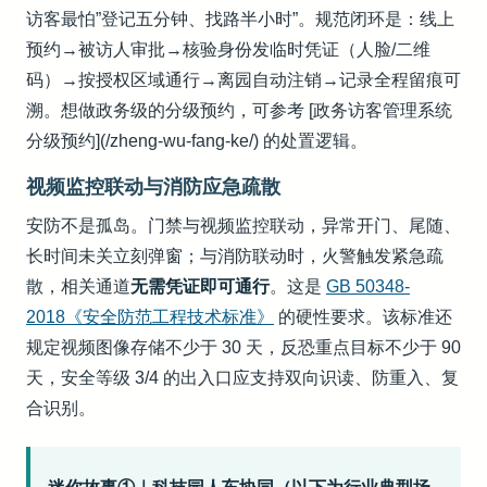
访客最怕”登记五分钟、找路半小时”。规范闭环是：线上
预约→被访人审批→核验身份发临时凭证（人脸/二维
码）→按授权区域通行→离园自动注销→记录全程留痕可
溯。想做政务级的分级预约，可参考 [政务访客管理系统
分级预约](/zheng-wu-fang-ke/) 的处置逻辑。
视频监控联动与消防应急疏散
安防不是孤岛。门禁与视频监控联动，异常开门、尾随、
长时间未关立刻弹窗；与消防联动时，火警触发紧急疏
散，相关通道
无需凭证即可通行
。这是
GB 50348-
2018《安全防范工程技术标准》
的硬性要求。该标准还
规定视频图像存储不少于 30 天，反恐重点目标不少于 90
天，安全等级 3/4 的出入口应支持双向识读、防重入、复
合识别。