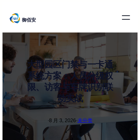
跳
至
御佰安
内
容
大型园区门禁与一卡通
系统方案：人员分级权
限、访客与车牌识别联
动实战
·
8 月 3, 2026
·
未分类