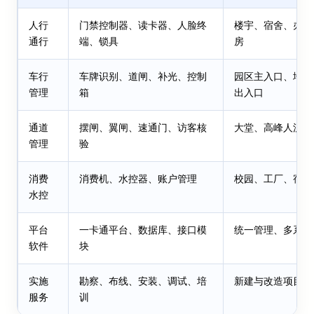
人行
门禁控制器、读卡器、人脸终
楼宇、宿舍、办公
通行
端、锁具
房
车行
车牌识别、道闸、补光、控制
园区主入口、地库
管理
箱
出入口
通道
摆闸、翼闸、速通门、访客核
大堂、高峰人流入
管理
验
消费
消费机、水控器、账户管理
校园、工厂、宿舍
水控
平台
一卡通平台、数据库、接口模
统一管理、多系统
软件
块
实施
勘察、布线、安装、调试、培
新建与改造项目
服务
训