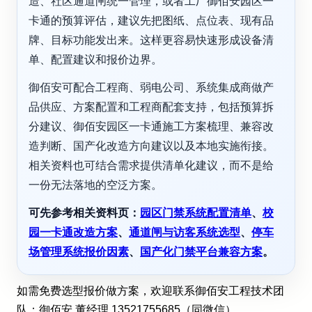
造、社区通道闸统一管理，或者工厂御佰安园区一
卡通的预算评估，建议先把图纸、点位表、现有品
牌、目标功能发出来。这样更容易快速形成设备清
单、配置建议和报价边界。
御佰安可配合工程商、弱电公司、系统集成商做产
品供应、方案配置和工程商配套支持，包括预算拆
分建议、御佰安园区一卡通施工方案梳理、兼容改
造判断、国产化改造方向建议以及本地实施衔接。
相关资料也可结合需求提供清单化建议，而不是给
一份无法落地的空泛方案。
可先参考相关资料页：
园区门禁系统配置清单
、
校
园一卡通改造方案
、
通道闸与访客系统选型
、
停车
场管理系统报价因素
、
国产化门禁平台兼容方案
。
如需免费选型报价做方案，欢迎联系御佰安工程技术团
队：御佰安 董经理 13521755685（同微信）