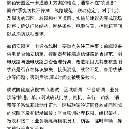
御佰安园区一卡通施工方案的难点，通常不在“装设备”，
而在“系统切换不停摆、线路规范、联动稳定”。对于北京
及周边的园区、校园和社区项目，实施前建议先完成现场
勘察，确认门体结构、网络条件、电源位置、控制箱空间
以及消防联动要求。
御佰安园区一卡通布线时，要重点关注三件事：前端设备
供电是否独立稳定、控制器与终端通信链路是否规范、弱
电线路与强电线路是否合理分离。改造项目尤其要核查旧
线路是否存在标识缺失、接头混乱、线径不足、备用线缺
少等问题，否则后续调试时间会被明显拉长。
调试阶段建议按“单点测试—区域联调—平台联调—业务
演练”推进。单点测试确认门禁、闸机、车行、访客、消
费等子系统基础动作正常；区域联调验证同楼栋或同区域
的权限下发和记录回传；平台联调处理权限、组织架构、
报表和接口；业务演练再模拟员工、访客、临时车辆、异
常放行等真实流程。