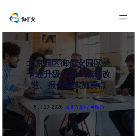
跳
至
御佰安
内
容
北京园区御佰安园区一
卡通升级方案：兼容改
造、报价与实施要点
·
6 月 19, 2026
·
深度方案/型号解析