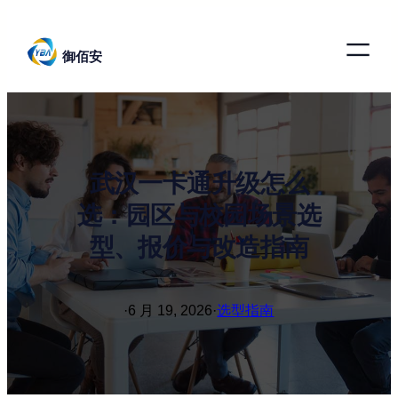
跳
至
御佰安
内
容
武汉一卡通升级怎么
选：园区与校园场景选
型、报价与改造指南
·
6 月 19, 2026
·
选型指南